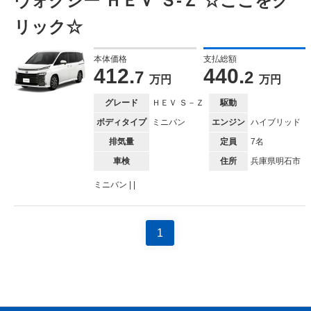
ヴォクシー ＨＥＶ Ｓ‐Ｚ ☆ここをク
リック☆
本体価格
支払総額
412.
440.
7
2
万円
万円
グレード
ＨＥＶ Ｓ－Ｚ
駆動
ボディタイプ
ミニバン
エンジン
ハイブリッド
排気量
定員
7名
車検
住所
兵庫県明石市
ミニバン | |
1