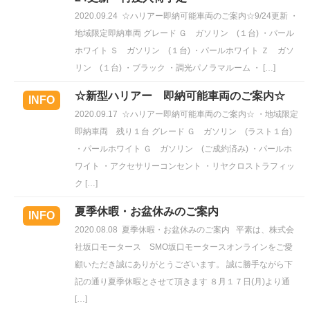
2020.09.24
☆ハリアー即納可能車両のご案内☆9/24更新 ・
地域限定即納車両 グレード Ｇ ガソリン (１台) ・パール
ホワイト Ｓ ガソリン (１台) ・パールホワイト Ｚ ガソ
リン (１台) ・ブラック ・調光パノラマルーム ・ […]
☆新型ハリアー 即納可能車両のご案内☆
INFO
2020.09.17
☆ハリアー即納可能車両のご案内☆ ・地域限定
即納車両 残り１台 グレード Ｇ ガソリン (ラスト１台)
・パールホワイト Ｇ ガソリン (ご成約済み) ・パールホ
ワイト ・アクセサリーコンセント ・リヤクロストラフィッ
ク […]
夏季休暇・お盆休みのご案内
INFO
2020.08.08
夏季休暇・お盆休みのご案内 平素は、株式会
社坂口モータース SMO坂口モータースオンラインをご愛
顧いただき誠にありがとうございます。 誠に勝手ながら下
記の通り夏季休暇とさせて頂きます ８月１７日(月)より通
[…]