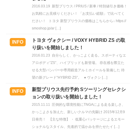
2016.03.19
新型プリウス / PRIUS / 新車 / 特別値引き価格！
お気軽にお見積りください！ 「お支払い総額」で比べてく
ださい！ トヨタ 新型プリウスの価格はこちらから↓ https://
smoshop.jp/ar […]
トヨタ ヴォクシー / VOXY HYBRID ZS の取
INFO
り扱いを開始しました！
2016.01.23
自分らしく、かっこよく走る。スポーティなエ
アロボディ“ZS”、ハイブリッドも新登場。 存在感を際立た
せる大型バンパーや専用鍛造アルミホイールを装備した 待
望の新グレード“HYBRID ZS”。 ● ヴォクシ […]
新型プリウス先行予約 Sツーリングセレクシ
INFO
ョンの取り扱いを開始しました！
2015.11.11
圧倒的な環境性能にTNGAによる走る楽しさ、
かっこよさを加えた、新しいクルマの先駆け 2015年12月9
日発売！ 【主な特徴】 ・ 低重心パッケージによるエモー
ショナルなスタイル、先進的で温かみを持たせたイ […]