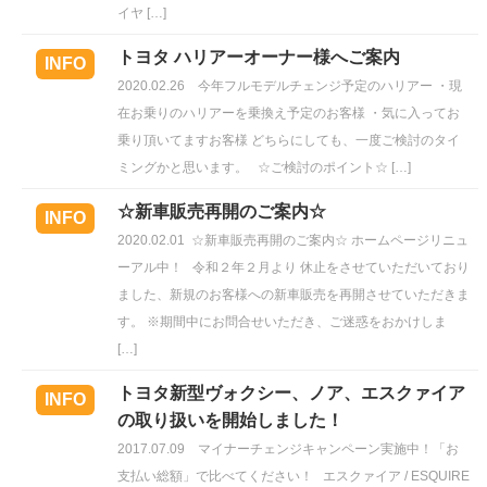
イヤ […]
トヨタ ハリアーオーナー様へご案内
INFO
2020.02.26
今年フルモデルチェンジ予定のハリアー ・現
在お乗りのハリアーを乗換え予定のお客様 ・気に入ってお
乗り頂いてますお客様 どちらにしても、一度ご検討のタイ
ミングかと思います。 ☆ご検討のポイント☆ […]
☆新車販売再開のご案内☆
INFO
2020.02.01
☆新車販売再開のご案内☆ ホームページリニュ
ーアル中！ 令和２年２月より 休止をさせていただいており
ました、新規のお客様への新車販売を再開させていただきま
す。 ※期間中にお問合せいただき、ご迷惑をおかけしま
[…]
トヨタ新型ヴォクシー、ノア、エスクァイア
INFO
の取り扱いを開始しました！
2017.07.09
マイナーチェンジキャンペーン実施中！「お
支払い総額」で比べてください！ エスクァイア / ESQUIRE