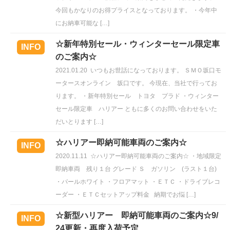
今回もかなりのお得プライスとなっております。 ・今年中
にお納車可能な […]
☆新年特別セール・ウィンターセール限定車
INFO
のご案内☆
2021.01.20
いつもお世話になっております。 ＳＭＯ坂口モ
ータースオンライン 坂口です。 今現在、当社で行ってお
ります。 ・新年特別セール トヨタ プラド ・ウィンター
セール限定車 ハリアー ともに多くのお問い合わせをいた
だいとります […]
☆ハリアー即納可能車両のご案内☆
INFO
2020.11.11
☆ハリアー即納可能車両のご案内☆ ・地域限定
即納車両 残り１台 グレード Ｓ ガソリン (ラスト１台)
・パールホワイト ・フロアマット ・ＥＴＣ ・ドライブレコ
ーダー ・ＥＴＣセットアップ料金 納期でお悩 […]
☆新型ハリアー 即納可能車両のご案内☆9/
INFO
24更新・再度入荷予定