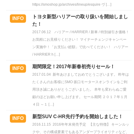
https://smoshop.jp/archives/lineup/esquire ヴ […]
トヨタ新型ハリアーの取り扱いを開始しまし
INFO
た！
2017.06.12
ハリアー / HARRIER / 新車 / 特別値引き価格！
お気軽にお見積りください！ マイナーチェンジキャンペー
ン実施中！「お支払い総額」で比べてください！ ハリアー
/ HARRIER h […]
期間限定！2017年新春初売りセール！
INFO
2017.01.04
新年あけましておめでとうございます。 昨年は
たくさんのお客様にSMO 坂口モータースオンラインをご利
用頂き誠にありがとうございました。 本年も変わらぬご愛
顧のほどお願い申し上げます。 セール期間 ２０１７年１月
４日 ～１ […]
新型SUV C-HR先行予約を開始しました！
INFO
2016.11.15
2016年年末発売予定 【主な特徴】 キーンルッ
クや、その構成要素でもあるアンダープライオリティなど、