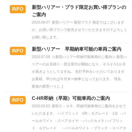
新型ハリアー・プラド限定お買い得プランの
INFO
ご案内
2020.08.07
新型ハリアー 新型プラド 限定ではございます
が、お買い得プランで販売させていただきますのでよろしく
お願い致します。
新型ハリアー 早期納車可能の車両ご案内
INFO
2020.07.09
☆新型ハリアー即納可能車両のご案内☆ 新型ハ
リアーのお見積り・受注受付が開始になり、そろそろ1か月
が過ぎようとしてますね。 先行予約をいただいております
お客様、早ければ今月末〜納車となっております。 現在、
新規の新型ハリ […]
C-HR即納（早期）可能車両のご案内
INFO
2020.03.03
新型Ｃ－ＨＲ、即納可能車両のご案内をさせて
いただきます。 ハイブリッド GR－Ｓグレード 1台 ・パ
ールホワイト ・スペアタイヤ ・バックカメラ ハイブリッ
ド Ｇグレード ・パールホワイト ・ブラック ・スペアタ