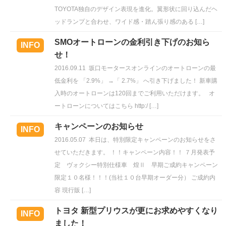
TOYOTA独自のデザイン表現を進化。翼形状に回り込んだヘ
ッドランプと合わせ、ワイド感・踏ん張り感のある […]
SMOオートローンの金利引き下げのお知ら
INFO
せ！
2016.09.11
坂口モータースオンラインのオートローンの最
低金利を 「2.9%」 →「 2.7%」 へ引き下げました！ 新車購
入時のオートローンは120回までご利用いただけます。 オ
ートローンについてはこちら http:/ […]
キャンペーンのお知らせ
INFO
2016.05.07
本日は、特別限定キャンペーンのお知らせをさ
せていただきます。 ！！キャンペーン内容！！ ７月発表予
定 ヴォクシー特別仕様車 煌Ⅱ 早期ご成約キャンペーン
限定１０名様！！！(当社１０台早期オーダー分） ご成約内
容 現行販 […]
トヨタ 新型プリウスが更にお求めやすくなり
INFO
ました！